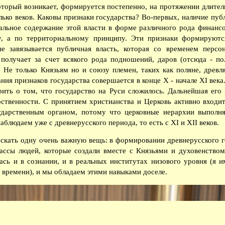
оторый возникает, формируется постепенно, на протяжении длител
лько веков. Каковы признаки государства? Во-первых, наличие публ
альное содержание этой власти в форме различного рода финанс
у, а по территориальному принципу. Эти признаки формируются
ые завязывается публичная власть, которая со временем персо
 получает за счет всякого рода подношений, даров (отсюда - по
 Не только Князьям но и союзу племен, таких как поляне, древл
я признаков государства совершается в конце X - начале XI века.
ить о том, что государство на Руси сложилось. Дальнейшая его 
рственности. С принятием христианства и Церковь активно входи
ударственным органом, потому что церковные иерархии выполня
блюдаем уже с древнерусского периода, то есть с XI и XII веков.
скать одну очень важную вещь: в формировании древнерусского го
ссы людей, которые создали вместе с Князьями и духовенством
лась и в сознании, и в реальных институтах низового уровня (я
 времени), и мы обладаем этими навыками доселе.