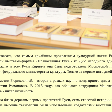
казать, что самым ярчайшим проявлением культурной жизни Ро
й выставки-форума «Православная Русь - ко Дню народного еди
ского и всея Руси Кирилла она была подготовлена Московской 
 федерального министерства культуры. Только за первые пять дней
стии Рюриковичей, - вторая в рамках научно-популярного цикла
стии Романовых. В 2015 году, как обещают сотрудники Манежа,
а - интерактивность.
на благо державы первых правителей Руси, семь столетий истории
е высокие технологии были использованы создателями выставки