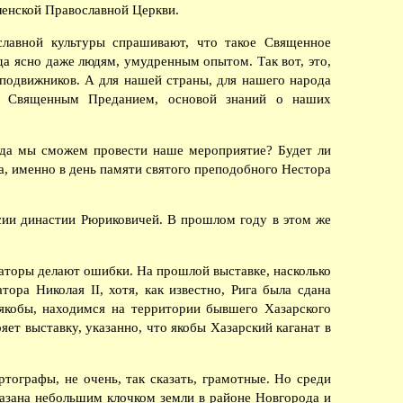
ленской Православной Церкви.
лавной культуры спрашивают, что такое Священное
да ясно даже людям, умудренным опытом. Так вот, это,
подвижников. А для нашей страны, для нашего народа
ся Священным Преданием, основой знаний о наших
огда мы сможем провести наше мероприятие? Будет ли
а, именно в день памяти святого преподобного Нестора
сии династии Рюриковичей. В прошлом году в этом же
заторы делают ошибки. На прошлой выставке, насколько
ора Николая II, хотя, как известно, Рига была сдана
якобы, находимся на территории бывшего Хазарского
ряет выставку, указанно, что якобы Хазарский каганат в
ртографы, не очень, так сказать, грамотные. Но среди
казана небольшим клочком земли в районе Новгорода и