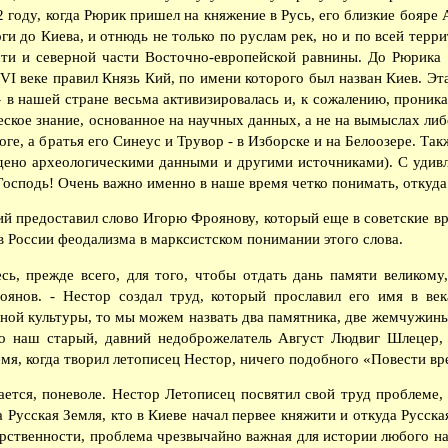
62 году, когда Рюрик пришел на княжение в Русь, его близкие бояре
ги до Киева, и отнюдь не только по руслам рек, но и по всей тер
сти и северной части Восточно-европейской равнины. До Рюрика 
 VI веке правил Князь Кий, по имени которого был назван Киев. Эта
» в нашей стране весьма активизировалась и, к сожалению, проник
еское знание, основанное на научных данных, а не на вымыслах либ
оге, а братья его Синеус и Трувор - в Изборске и на Белоозере. Та
ждено археологическими данными и другими источниками). С удив
Господь! Очень важно именно в наше время четко понимать, откуда
й предоставил слово Игорю Фроянову, который еще в советские вр
в России феодализма в марксистском понимании этого слова.
ь, прежде всего, для того, чтобы отдать дань памяти великому
янов. - Нестор создал труд, который прославил его имя в века
ной культуры, то мы можем назвать два памятника, две жемчужины
но наш старый, давний недоброжелатель Август Людвиг Шлецер,
ремя, когда творил летописец Нестор, ничего подобного «Повести в
ается, поневоле. Нестор Летописец посвятил свой труд проблеме,
 Русская Земля, кто в Киеве начал первее княжити и откуда Русская
арственности, проблема чрезвычайно важная для истории любого на