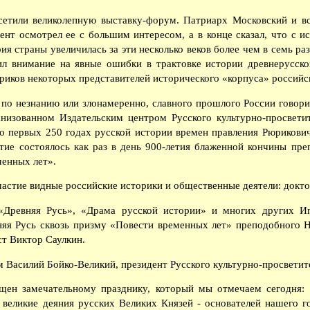
етили великолепную выставку-форум. Патриарх Московский и в
ент осмотрел ее с большим интересом, а в конце сказал, что с и
ия страны увеличилась за эти несколько веков более чем в семь р
ил внимание на явные ошибки в трактовке истории древнерусско
ориков некоторых представителей исторического «корпуса» российс
по незнанию или злонамеренно, славного прошлого России говор
ганизованном Издательским центром Русского культурно-просвети
 о первых 250 годах русской истории времен правления Рюрикови
тие состоялось как раз в день 900-летия блаженной кончины пр
менных лет».
астие видные российские историки и общественные деятели: докто
Древняя Русь», «Драма русской истории» и многих других Иг
няя Русь сквозь призму «Повести временных лет» преподобного 
т Виктор Саулкин.
Василий Бойко-Великий, президент Русского культурно-просветите
ен замечательному празднику, который мы отмечаем сегодня: 
 великие деяния русских Великих Князей - основателей нашего г