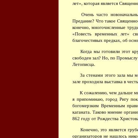
лет», которая является Священ
Очень часто новоначальны
Предание? Что такое Священное
конечно, многочисленные труд
«Повесть временных лет» св
благочестивых предках, об осно
Когда мы готовили этот кру
свободен зал? Но, по Промыслу 
Летописца.
За стенами этого зала мы м
зале проходила выставка в чест
К сожалению, чем дальше мы
я припоминаю, город Ригу пок
богомерзким Временным правит
каганата. Таково мнение органи
862 году от Рождества Христова
Конечно, это является груб
организаторов не нашлось нико