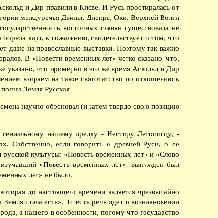
 Аскольд и Дир правили в Киеве. И Русь простиралась от
ритории междуречья Двины, Днепра, Оки, Верхней Волги
государственность восточных славян существовала не
 борьба карт, к сожалению, свидетельствует о том, что
ает даже на православные выставки. Поэтому так важно
ералов. В «Повести временных лет» четко сказано, что,
кже указано, что примерно в это же время Аскольд и Дир
лением взираем на такое святотатство по отношению к
 пошла Земля Русская.
емена научно обосновал (и затем твердо свою позицию
, гениальному нашему предку - Нестору Летописцу, -
х. Собственно, если говорить о древней Руси, о ее
 русской культуры: «Повесть временных лет» и «Слово
 изучавший «Повесть временных лет», вынужден был
ременных лет» не было.
 которая до настоящего времени является чрезвычайно
 Земля стала есть». То есть речь идет о возникновении
рода, а нашего в особенности, потому что государство