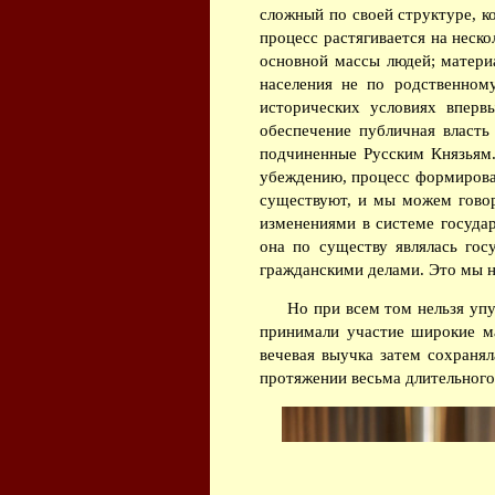
сложный по своей структуре, к
процесс растягивается на неско
основной массы людей; матери
населения не по родственном
исторических условиях вперв
обеспечение публичная власть
подчиненные Русским Князьям.
убеждению, процесс формировани
существуют, и мы можем говор
изменениями в системе госуда
она по существу являлась гос
гражданскими делами. Это мы на
Но при всем том нельзя упу
принимали участие широкие ма
вечевая выучка затем сохраня
протяжении весьма длительного