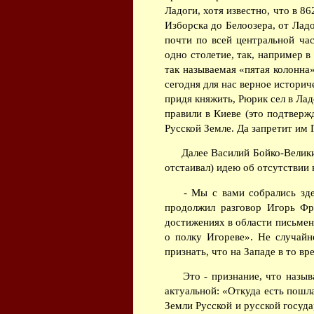
Ладоги, хотя известно, что в 8
Изборска до Белоозера, от Ладо
почти по всей центральной ча
одно столетие, так, например в
так называемая «пятая колонна
сегодня для нас верное историч
придя княжить, Рюрик сел в Лад
правили в Киеве (это подтвер
Русской Земле. Да запретит им 
Далее Василий Бойко-Велики
отстаивал) идею об отсутствии 
- Мы с вами собрались здес
продолжил разговор Игорь Фро
достижениях в области письмен
о полку Игореве». Не случай
признать, что на Западе в то в
Это - признание, что назыв
актуальной: «Откуда есть пошла
Земли Русской и русской госуд