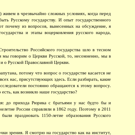
) живем в чрезвычайно сложных условиях, когда перед
быть Русскому государству. И опыт государственного
от почему из вопросов, вынесенных на обсуждение, я
государства и этапы воцерковления русского народа,
Строительство Российского государства шло в тесном
 мы говорим о Церкви Русской, то, несомненно, мы в
 и о Русской Православной Церкви.
апутана, потому что вопрос о государстве касается не
сех нас, присутствующих здесь. Если разбирать, какие
исследователи постоянно обращаются к этому вопросу.
 есть, как возникло наше государство?
ия: до прихода Рюрика с братьями у нас будто бы и
челетие России справляли в 1862 году. Поэтому в 2011
были праздновать 1150-летие образования Русского
чки зрения. Я смотрю на государство как на институт,