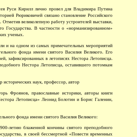
сея Руси Кирилл лично провел для Владимира Путина
сторией Рюриковичей связано становление Российского
аз. Отметив великолепную работу устроителей выставки,
го Государства. В частности о «норманизированном»
ких ученых.
или и на одном из самых примечательных мероприятий
тельного фонда имени святого Василия Великого. Его
чей, зафиксированных в летописях Нестора Летописца.
еподобного Нестора Летописца, оставившего потомкам
р исторических наук, профессор, автор
орь Фроянов, православные историки, авторы книги
Нестора Летописца» Леонид Болотин и Борис Галенин,
льного фонда имени святого Василия Великого:
900-летию блаженной кончины святого преподобного
осударства, в своей бессмертной «Повести временных