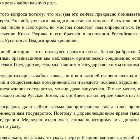
ло чрезвычайно важную роль.
того вопроса потому, что мы (вы это сейчас прекрасно понимаете
перед Россией, русским народом поставлен вопрос: быть или не 
 том числе и Нестором, во многом помогает нам определиться. В
значение Князя Рюрика и его братьев в основании Российского 
на Руси после Владимирова крещения.
шей истории - это, пользуясь словами поэта, близнецы-братья. 
тими организациями мы наблюдаем органическое соединение: если
сском Государстве, если мы говорим о государстве, то мы говорим
ударства чрезвычайно важна, но она в высшей степени сложна и з
й и общественных объединений, но и каждого человека отдельно, в
исхождения государства, можно даже запутаться. Тем не менее, 
льно пошла Русская Земля, «кто в Киеве начал первее княжить», то
графии, да и сейчас весьма распространена такая точка зрен
принесли нам государство. Поэтому в дореволюционное время тыся
едерации Медведев издал указ, согласно которому мы должны 
ь по указу.
овательно, по какому-то указу сверху. Я придерживаюсь другой то