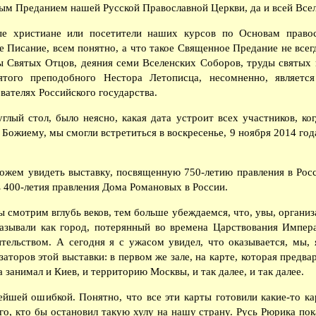
ным Преданием нашей Русской Православной Церкви, да и всей Все
е христиане или посетители наших курсов по Основам правос
 Писание, всем понятно, а что такое Священное Предание не всег
ы Святых Отцов, деяния семи Вселенских Соборов, труды святых 
ятого преподобного Нестора Летописца, несомненно, являет
вателях Российского государства.
глый стол, было неясно, какая дата устроит всех участников, к
Божиему, мы смогли встретиться в воскресенье, 9 ноября 2014 год
ожем увидеть выставку, посвященную 750-летию правления в Рос
ь 400-летия правления Дома Романовых в России.
 смотрим вглубь веков, тем больше убеждаемся, что, увы, органи
азывали как город, потерянный во времена Царствования Императ
ельством. А сегодня я с ужасом увидел, что оказывается, мы, 
заторов этой выставки: в первом же зале, на карте, которая предва
 занимал и Киев, и территорию Москвы, и так далее, и так далее.
ейшей ошибкой. Понятно, что все эти карты готовили какие-то ка
го, кто бы остановил такую хулу на нашу страну. Русь Рюрика по