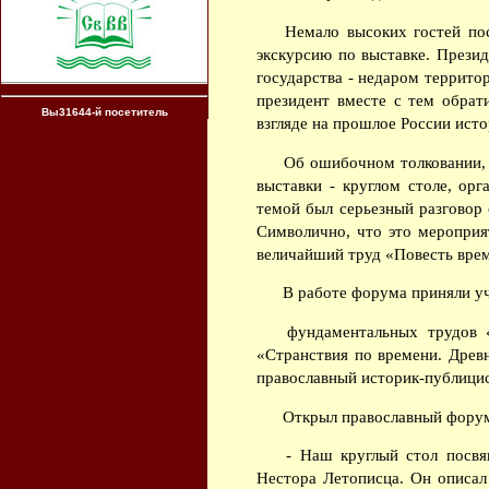
Немало высоких гостей пос
экскурсию по выставке. Презид
государства - недаром территор
президент вместе с тем обрат
Вы31644-й посетитель
взгляде на прошлое России ист
Об ошибочном толковании, 
выставки - круглом столе, ор
темой был серьезный разговор
Символично, что это мероприя
величайший труд «Повесть вре
В работе форума приняли уч
фундаментальных трудов «
«Странствия по времени. Древ
православный историк-публицис
Открыл православный форум 
- Наш круглый стол посвящ
Нестора Летописца. Он описал