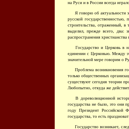
на Руси и в России всегда игра
Я говорю об актуальности э
русской государственностью, 
строительства, отраженный, в
выделил, прежде всего, два: 
распространения христианства 
Государство и Церковь в на
единении с Церковью. Между э
значительной мере говорим о Ру
Проблема возникновения гос
только общественных организаци
существуют сегодня теории про
Любопытно, откуда же действите
В дореволюционной историо
государства не было, это они 
году Президент Российской Ф
государства, то есть праздноват
Государство возникает, след