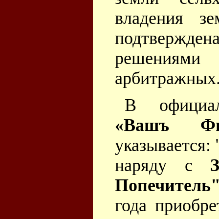
владения зе
подтверж
решениям
арбитражных
В официа
«Вашъ Фи
указывается: 
наряду с
Попечитель
года приобре