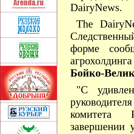
DairyNews.
The DairyN
Следственн
форме сооб
агрохолдинг
Бойко-Велик
"С удивле
руководител
комитета 
завершении у