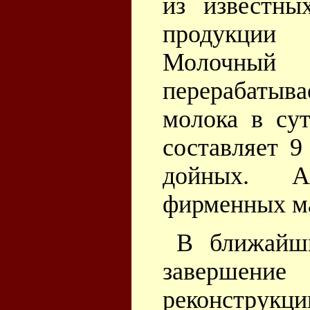
из известны
продукции
Молочный
перерабатыв
молока в су
составляет 9
дойных. А
фирменных ма
В ближайш
завершен
реконструкци