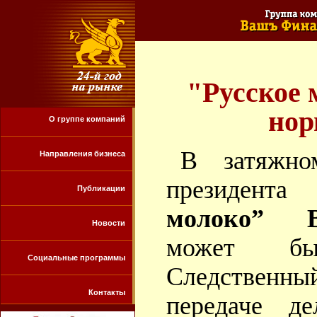
"Русское 
нор
О группе компаний
В затяжно
Направления бизнеса
президент
Публикации
молоко” В
Новости
может бы
Социальные программы
Следственн
Контакты
передаче д