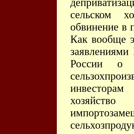
деприватиз
сельском х
обвинение в 
Как вообще э
заявлениями 
России о п
сельзохпрои
инвесторам
хозяйст
импортоз
сельхозпрод