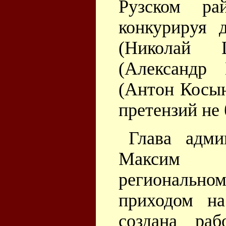
Рузском ра
конкурируя 
(Николай 
(Александр
(Антон Косын
претензий не 
Глава адми
Максим Т
регионально
приходом н
создана ра