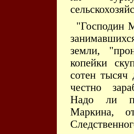
сельскохозяй
"Господин М
занимавшихся
земли, "пр
копейки ску
сотен тысяч 
честно зара
Надо ли по
Маркина, от
Следственно