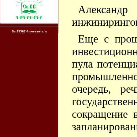
Алексан
инжинирингов
Вы29367-й посетитель
Еще с прош
инвестицио
пула потенци
промышленн
очередь, ре
государствен
сокращение 
запланирова