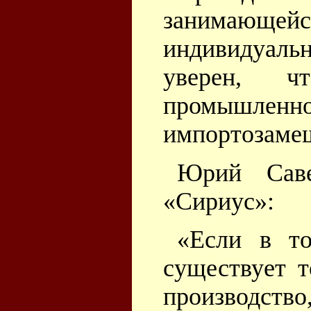
занимающей
индивидуаль
уверен, 
промышленн
импортозаме
Юрий Саве
«Сириус»:
«Если в то
существует т
производство