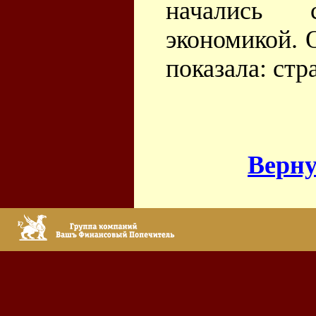
начались 
экономикой. 
показала: стр
Верну