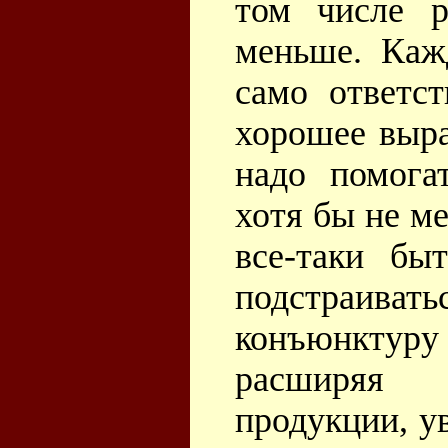
том числе р
меньше. Каж
само ответст
хорошее выр
надо помога
хотя бы не м
все-таки бы
подстраива
конъюнкту
расширяя 
продукции, у