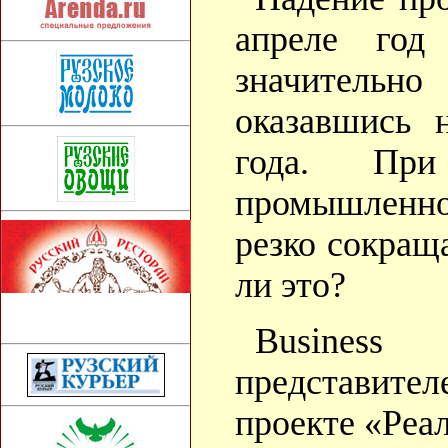
апреле год
значитель
оказавшись 
года. При
промышленнос
резко сокращ
ли это?
Busines
представите
проекте «Реа