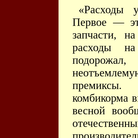
«Расходы у
Первое — эт
запчасти, н
расходы н
подорожал
неотъемле
премиксы.
комбикорма 
весной вооб
отечественн
производите