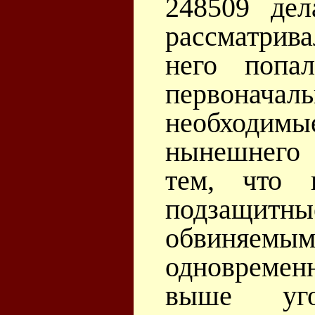
248509 де
рассматрив
него поп
первоначал
необходи
нынешнего 
тем, что 
подзащитны
обвиняемыми
одновреме
выше уго