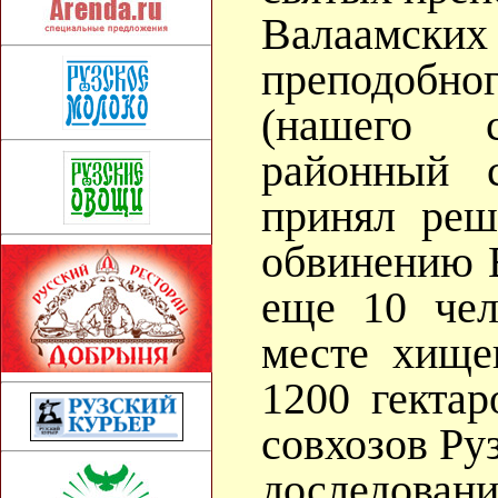
Валаамск
преподобн
(нашего с
районный 
принял ре
обвинению 
еще 10 че
месте хище
1200 гекта
совхозов Ру
доследовани