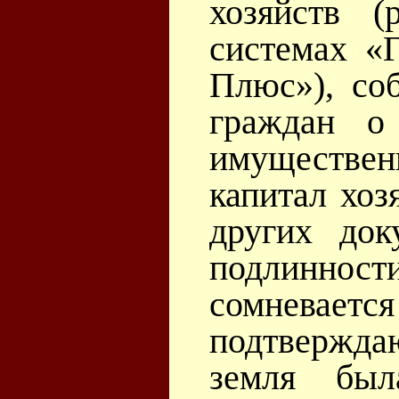
хозяйств 
системах «
Плюс»), со
граждан о
имуществе
капитал хоз
других док
подлинност
сомневаетс
подтверждаю
земля был