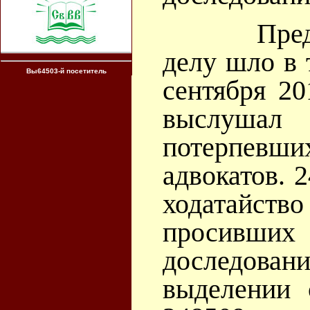
Предвари
делу шло в 
Вы64503-й посетитель
сентября 20
выслуша
потерпев
адвокатов. 
ходатайств
просивши
доследовани
выделении 