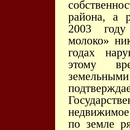
собственно
района, а 
2003 году
молоко» ни
годах нар
этому вр
земельн
подтвержда
Государст
недвижимое
по земле р