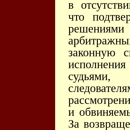
в отсутств
что подтве
решения
арбитражны
законную с
исполнени
судьями
следоват
рассмотрен
и обвиняем
За возвраще