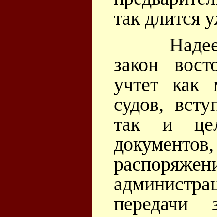
так длится у
Надеемся
закон вост
учтет как 
судов, вст
так и це
документ
распоряжен
администра
передачи 