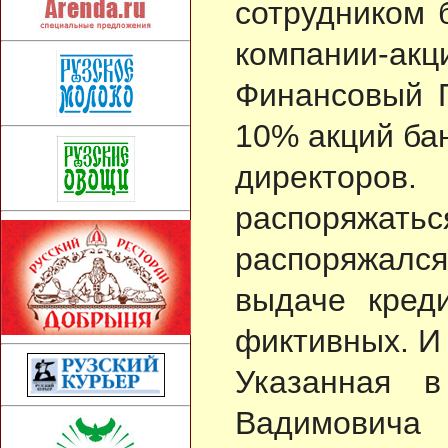
сотрудником 
компании
Финансовый П
10% акций ба
директоро
распоряжать
распоряжалс
выдаче кред
фиктивных. И 
Указанная 
Вадимовича 