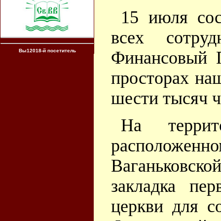
15 июля сос
всех сотру
Финансовый П
Вы12018-й посетитель
просторах на
шести тысяч ч
На террит
расположенн
Ваганьковск
закладка пе
церкви для с