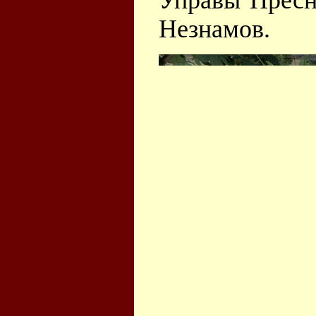
Управы Пресн
Незнамов.