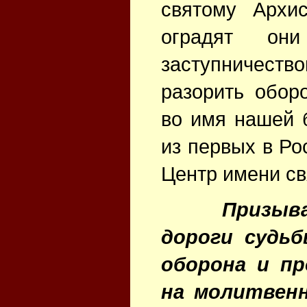
святому Архи
оградят он
заступничест
разорить обор
во имя нашей 
из первых в Ро
Центр имени св
Призыва
дороги судь
оборона и п
на молитвен