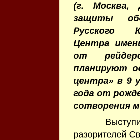
(г. Москва,
защиты об
Русского Ку
Центра имен
от рейдер
планируют о
центра» в 9 
года от рожд
сотворения м
Выступим п
разорителей Св