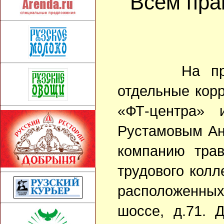
Всем пра
На протяж
отдельные кор
«ФТ-центра» 
Рустамовым Ан
компанию трав
трудового колл
расположенн
шоссе, д.71. 