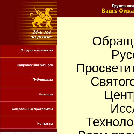
Обраще
Рус
О группе компаний
Просвети
Направления бизнеса
Святог
Публикации
Цент
Новости
Исс
Социальные программы
Техноло
Контакты