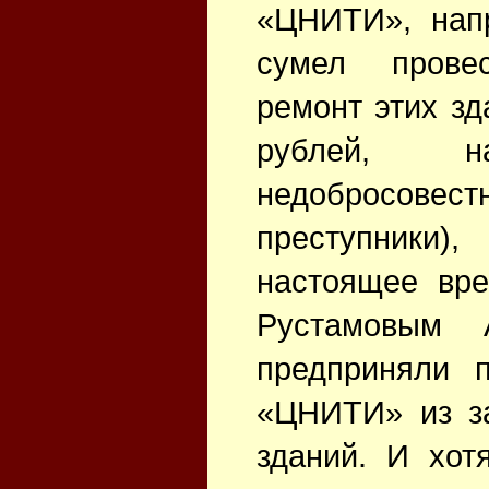
«ЦНИТИ», напр
сумел прове
ремонт этих зд
рублей, н
недобросовест
преступники)
настоящее вр
Рустамовым 
предприняли п
«ЦНИТИ» из з
зданий. И хот