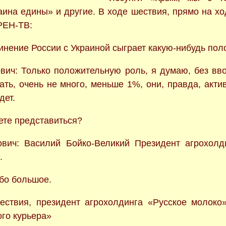
аина едины» и другие. В ходе шествия, прямо на хо
 РЕН-ТВ:
инение России с Украиной сыграет какую-нибудь по
вич: Только положительную роль, я думаю, без вв
ать, очень не много, меньше 1%, они, правда, акти
дет.
ете представиться?
вич: Василий Бойко-Великий Президент агрохолд
.
бо большое.
ествия, президент агрохолдинга «Русское молоко»
ого курьера»