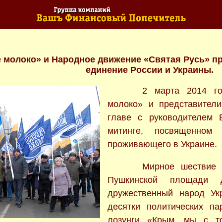
 молоко» и Народное движение «Святая Русь» пр
единение России и Украины.
2 марта 2014 го
молоко» и представител
главе с руководителем 
митинге, посвященном 
проживающего в Украине.
Мирное шествие
Пушкинской площади д
дружественный народ Ук
десятки политических п
лозунги «Крым, мы с т