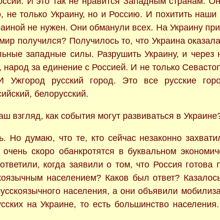
оссии. И это так не нравится Западным странам. О
, не только Украину, но и Россию. И похитить наши
аиной не нужен. Они обманули всех. На Украину пр
 мир получился? Получилось то, что Украина оказала
ьные западные силы. Разрушить Украину, и через н
 народ за единение с Россией. И не только Севастоп
И Ужгород русский город. Это все русские гор
ийский, белорусский.
аш взгляд, как события могут развиваться в Украине
ь. Но думаю, что те, кто сейчас незаконно захвати
и очень скоро обанкротятся в буквальном экономи
ответили, когда заявили о том, что Россия готова 
коязычным населением? Каков был ответ? Казалось
русскоязычного населения, а они объявили мобилиза
усских на Украине, то есть большинство населения.