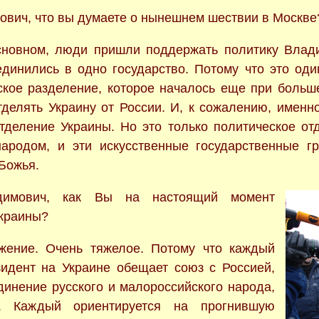
ович, что вы думаете о нынешнем шествии в Москве
основном, люди пришли поддержать политику Влади
динились в одно государство. Потому что это один
ское разделение, которое началось еще при больш
тделять Украину от России. И, к сожалению, именн
тделение Украины. Но это только политическое отд
народом, и эти искусственные государственные 
 Божья.
димович, как Вы на настоящий момент
Украины?
жение. Очень тяжелое. Потому что каждый
идент на Украине обещает союз с Россией,
динение русского и малороссийского народа,
. Каждый ориентируется на прогнившую