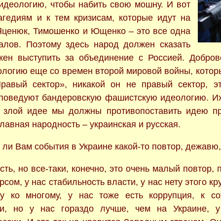
деологию, чтобы набить свою мошну. И вот
агедиям и к тем кризисам, которые идут на
 Яценюк, Тимошенко и Ющенко – это все одна
алов. Поэтому здесь народ должен сказать
жен выступить за объединение с Россией. Добро
ологию еще со времен второй мировой войны, котор
Правый сектор», никакой он не правый сектор, эт
поведуют бандеровскую фашистскую идеологию. Их
й злой идее мы должны противопоставить идею п
лавная народность – украинская и русская.
 ли Вам события в Украине какой-то повтор, дежавю
сть, но все-таки, конечно, это очень малый повтор,
ом, у нас стабильность власти, у нас нету этого кр
ву ко многому, у нас тоже есть коррупция, к с
и, но у нас гораздо лучше, чем на Украине, у