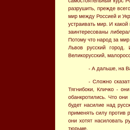
самостоятельный курс Р
разрушить, прежде всего
мир между Россией и Укр
устраивать мир. И какой
заинтересованы либерал
Потому что народ за мир,
Львов русский город. 
Великорусский, малоросс
- А дальше, на В
- Сложно сказат
Тягнибоки, Кличко - он
обанкротились. Что они 
будет насилие над русс
применять силу против 
они хотят насиловать р
тюрьме.