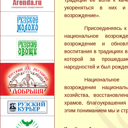
традиции ее воли к каче
укореняться в них и
возрождение».
Присоединяясь к
национальное возрож
возрождение и обновл
воспитания в традициях в
которой за прошедш
народностей и был рожден
Национальное
возрождения националь
хозяйства, восстановле
храмов, благоукрашения
этим пониманием мы и ст